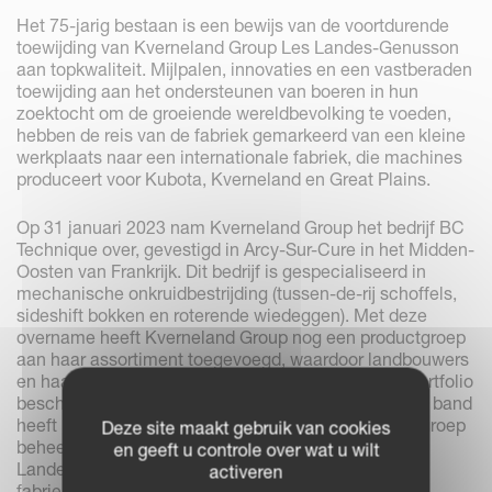
Het 75-jarig bestaan is een bewijs van de voortdurende
toewijding van Kverneland Group Les Landes-Genusson
aan topkwaliteit. Mijlpalen, innovaties en een vastberaden
toewijding aan het ondersteunen van boeren in hun
zoektocht om de groeiende wereldbevolking te voeden,
hebben de reis van de fabriek gemarkeerd van een kleine
werkplaats naar een internationale fabriek, die machines
produceert voor Kubota, Kverneland en Great Plains.
Op 31 januari 2023 nam Kverneland Group het bedrijf BC
Technique over, gevestigd in Arcy-Sur-Cure in het Midden-
Oosten van Frankrijk. Dit bedrijf is gespecialiseerd in
mechanische onkruidbestrijding (tussen-de-rij schoffels,
sideshift bokken en roterende wiedeggen). Met deze
overname heeft Kverneland Group nog een productgroep
aan haar assortiment toegevoegd, waardoor landbouwers
en haar dealernetwerk over een compleet productportfolio
beschikken. Omdat het bedrijf Frans is en een sterke band
heeft met grondbewerking, werd de integratie in de groep
Deze site maakt gebruik van cookies
beheerd door de fabriek van Kverneland Group Les
en geeft u controle over wat u wilt
Landes-Genusson. In januari 2024 zullen de twee
activeren
fabrieken officieel fuseren.