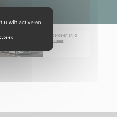
 u wilt activeren
Onderdelen altijd
cybeleid
leverbaar