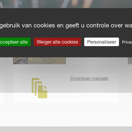
gebruik van cookies en geeft u controle over wat
Uw onderdelen
ccepteer alle
Weiger alle cookies
Personaliseer
Priva
specialist
Download manuals