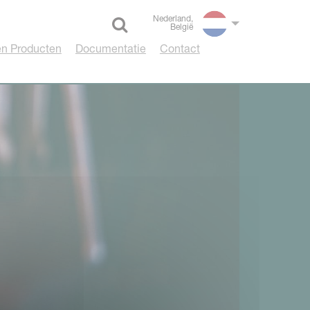
Nederland,
België
Select language
n Producten
Documentatie
Contact