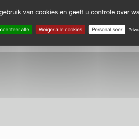
gië
gebruik van cookies en geeft u controle over wat
02
es@kvernelandgroup.com
ccepteer alle
Weiger alle cookies
Personaliseer
Priva