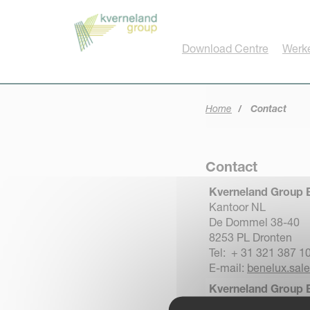
Cookies beheer paneel
Download Centre
Werke
Home
Contact
Contact
Kverneland Group 
Kantoor NL
De Dommel 38-40
8253 PL Dronten
Tel: + 31 321 387 1
E-mail:
benelux.sal
Kverneland Group 
Kantoor België