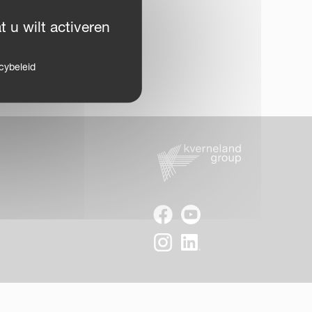
 u wilt activeren
cybeleid