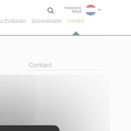
Nederland,
België
Select language
n Producten
Documentatie
Contact
Contact