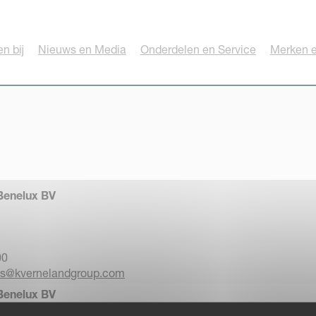
n bij
Nieuws en Media
Onderdelen en Service
Merken e
Benelux BV
00
es@kvernelandgroup.com
Benelux BV