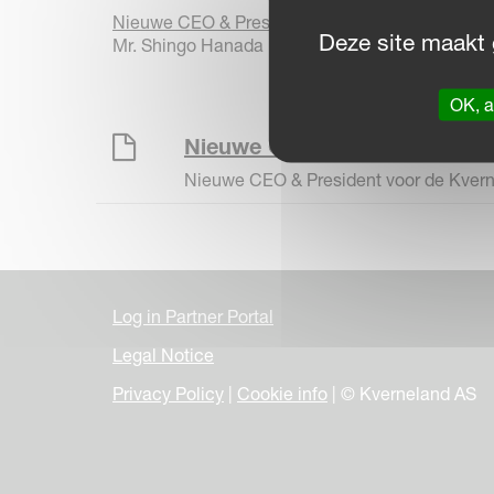
Nieuwe CEO & President
Deze site maakt 
Mr. Shingo Hanada
OK, a
Nieuwe CEO & President
Nieuwe CEO & President voor de Kver
Log in Partner Portal
Legal Notice
Privacy Policy
|
Cookie info
| © Kverneland AS