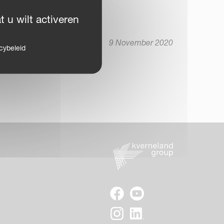
 u wilt activeren
9 November 2020
cybeleid