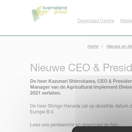
Cookies beheer paneel
Download Centre
Werke
Home
Nieuws en M
Nieuwe CEO & Preside
De heer Kazunari Shimokawa, CEO & President
Manager van de Agricultural Implement Divisio
2021 verlaten.
De heer Shingo Hanada zal op dezelfde datum d
Europe B.V.
Lees ons persbericht en download de foto