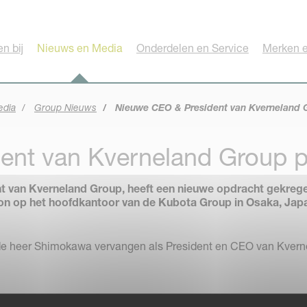
n bij
Nieuws en Media
Onderdelen en Service
Merken e
edia
Group Nieuws
Nieuwe CEO & President van Kverneland G
nt van Kverneland Group pe
 van Kverneland Group, heeft een nieuwe opdracht gekregen
n op het hoofdkantoor van de Kubota Group in Osaka, Japan, 
e heer Shimokawa vervangen als President en CEO van Kverne