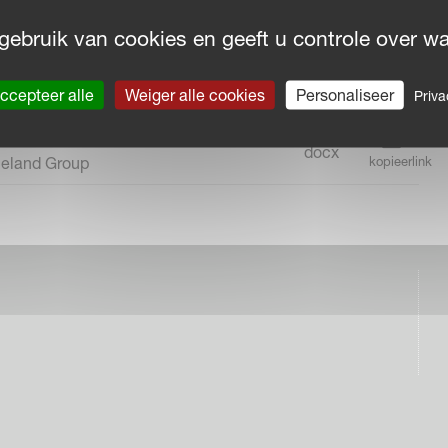
gebruik van cookies en geeft u controle over wat
ccepteer alle
Weiger alle cookies
Personaliseer
Priva
46,83 kB /
docx
neland Group
kopieerlink