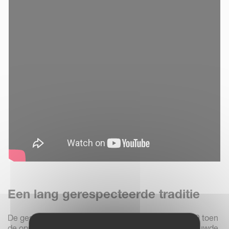
Een lang gerespecteerde traditie
De geschiedenis van Kverneland gaat terug tot 1879 toen
de oprichter, Ole Gabriel Kverneland, een smidse bouwde