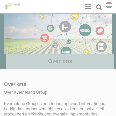
Cookies beheer paneel
Menu
Select l
Over ons
Over ons
Over Kverneland Group
Kverneland Group is een toonaangevend internationaal
bedrijf dat landbouwmachines en -diensten ontwikkelt,
produceert en distribueert evenals implementaties,