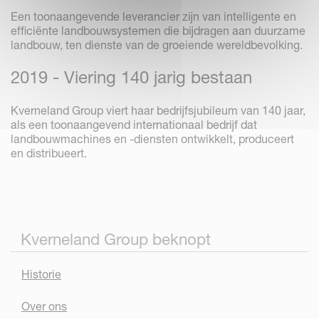
Een toonaangevende leverancier zijn van intelligente en
efficiënte landbouwsystemen die bijdragen aan duurzame
landbouw, ten dienste van de groeiende wereldbevolking.
2019 - Viering 140 jarig bestaan
Kverneland Group viert haar bedrijfsjubileum van 140 jaar,
als een toonaangevend internationaal bedrijf dat
landbouwmachines en -diensten ontwikkelt, produceert
en distribueert.
Kverneland Group beknopt
Historie
Over ons