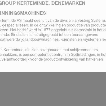
GROUP KERTEMINDE, DENEMARKEN
INNINGSMACHINES
rteminde AS maakt deel uit van de divisie Harvesting Systems
 gespecialiseerd in de ontwikkeling en productie van producte
eren. Het bedrijf werd in 1877 opgericht als dorpssmid in het d
eminde. Sindsdien is het uitgegroeid tot een toonaangevend
jf dat wereldwijd landbouwmachines, -diensten en -systemen lev
n in Kerteminde, die zich bezighouden met schijvenmaaiers,
enhakkers, is een competentiecentrum in Gottmadingen, in he
, verantwoordelijk voor de productontwikkeling van harken en