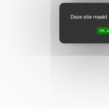
Schijvenmaaie
Deze site maakt 
Getrokken schud
OK, a
Vier rotor har