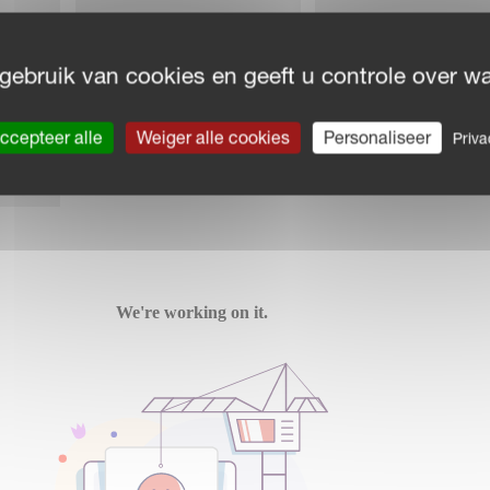
Schijvenmaaiers met
rs
Gedragen schudd
kneuzer
gebruik van cookies en geeft u controle over wat
ders
Enkele rotorharken
Dubbele rotorhar
ccepteer alle
Weiger alle cookies
Personaliseer
Priva
ken