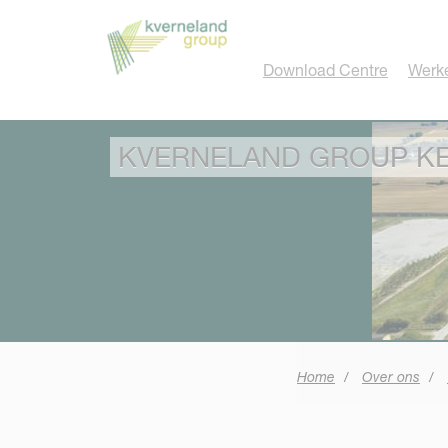
Cookies beheer paneel
Download Centre
Werke
KVERNELAND GROUP K
Home
Over ons