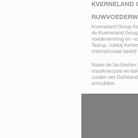
KVERNELAND 
RUWVOEDERW
Kverneland Group Ke
de Kverneland Group,
voederwinning en -vo
Taarup, vlakbij Kert
internationaal bedri
Naast de faciliteite
maaikneuzers en bal
zuiden van Duitsland
schudders.