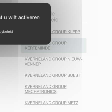
ers
Wereldwijde
 u wilt activeren
aanwezigheid
ken
KVERNELAND GROUP KLEPP
cybeleid
KVERNELAND GROUP
KERTEMINDE
KVERNELAND GROUP NIEUW-
VENNEP
KVERNELAND GROUP SOEST
KVERNELAND GROUP
MECHATRONICS
KVERNELAND GROUP METZ