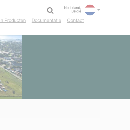
Nederland,
België
Select language
n Producten
Documentatie
Contact