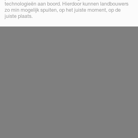
technologieën aan boord. Hierdoor kunnen landbouwers
zo min mogelijk spuiten, op het juiste moment, op de
juiste plaats.