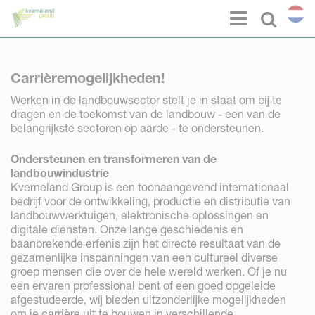
Cookies beheer paneel
Menu
Select l
Carrièremogelijkheden!
Werken in de landbouwsector stelt je in staat om bij te
dragen en de toekomst van de landbouw - een van de
belangrijkste sectoren op aarde - te ondersteunen.
Ondersteunen en transformeren van de
landbouwindustrie
Kverneland Group is een toonaangevend internationaal
bedrijf voor de ontwikkeling, productie en distributie van
landbouwwerktuigen, elektronische oplossingen en
digitale diensten. Onze lange geschiedenis en
baanbrekende erfenis zijn het directe resultaat van de
gezamenlijke inspanningen van een cultureel diverse
groep mensen die over de hele wereld werken. Of je nu
een ervaren professional bent of een goed opgeleide
afgestudeerde, wij bieden uitzonderlijke mogelijkheden
om je carrière uit te bouwen in verschillende