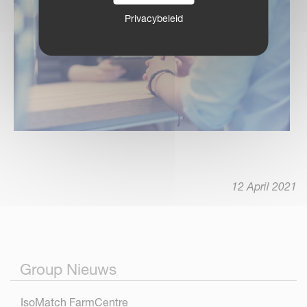
Privacybeleid
12 April 2021
Group Nieuws
IsoMatch FarmCentre